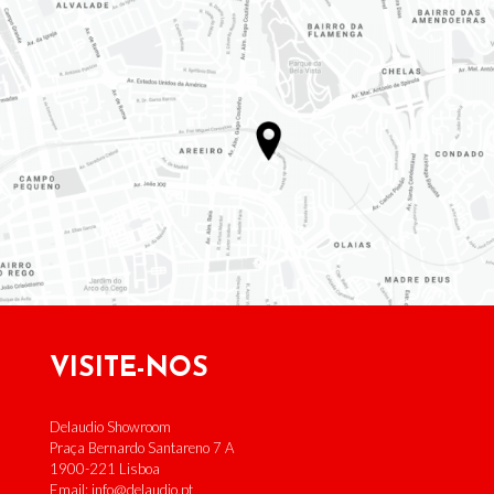
VISITE-NOS
Delaudio Showroom
Praça Bernardo Santareno 7 A
1900-221 Lisboa
Email:
info@delaudio.pt