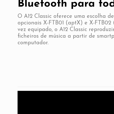
Bluetooth para to
O A12 Classic oferece uma escolha d
opcionais X-FTB01 (aptX) e X-FTB02
vez equipado, o A12 Classic reproduzi
ficheiros de música a partir de smart
computador.