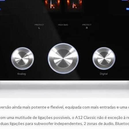
versão ainda mais potente e flexível, equipada com mais entradas e uma
com uma mutitude de ligações possíveis, o A12 Classic não é exceção 
SB, duas ligações para subwoofer independentes, 2 zonas de áudio, Bluet