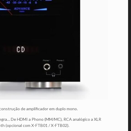
 construção de amplificador em duplo mono.
à regra… De HDMI a Phono (MM/MC), RCA analógico a XLR
ooth (opcional com X-FTB01 / X-FTB02).