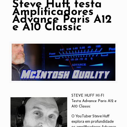
Steve Huff testa
Amplificadores
Advance Paris A12
e A10 Classic
STEVE HUFF HI-FI
Testa Advance Paris A12 e
A10 Classic
O YouTuber
Steve Huff
explora em profundidade
os amplificadores Advance