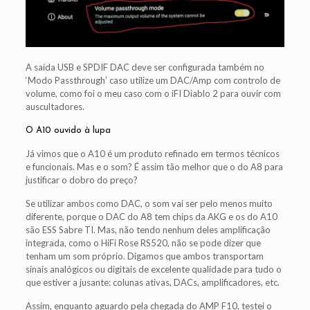
A saída USB e SPDIF DAC deve ser configurada também no
‘Modo Passthrough’ caso utilize um DAC/Amp com controlo de
volume, como foi o meu caso com o iFI Diablo 2 para ouvir com
auscultadores.
O A10 ouvido à lupa
Já vimos que o A10 é um produto refinado em termos técnicos
e funcionais. Mas e o som? É assim tão melhor que o do A8 para
justificar o dobro do preço?
Se utilizar ambos como DAC, o som vai ser pelo menos muito
diferente, porque o DAC do A8 tem chips da AKG e os do A10
são ESS Sabre TI. Mas, não tendo nenhum deles amplificação
integrada, como o HiFi Rose RS520, não se pode dizer que
tenham um som próprio. Digamos que ambos transportam
sinais analógicos ou digitais de excelente qualidade para tudo o
que estiver a jusante: colunas ativas, DACs, amplificadores, etc.
Assim, enquanto aguardo pela chegada do AMP F10, testei o