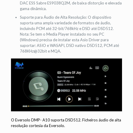
DAC ESS Sabre ES9038Q2M, de baixa distorção e elevada
gama dinâmica.
Suporte para Áudio de Alta Resolução: O dispositivo
suporta uma ampla variedade de formatos de áudio,
incluindo PCM até 32-bit/768kHz e DSD até DSD512.
Nota: Se tem o Media Player instalado no seu PC
(Windows) precisa de instalar esta Asio Driver para
suportar: ASIO e WASAPI, DSD nativo DSD512, PCM até
768KHz@32bit e MQA.
O Eversolo DMP- A10 suporta DSD512. Ficheiros áudio de alta
resolução cortesia da Eversolo.