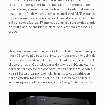
robustez da construção, sem parafusos à vista; como no
requinte do “design” prismático nos cantos de proteção dos
dissipadores, atingindo a plenitude no multifacetado diamante
negro do botão de volume, com o seu mini-ecrã OLED e aquele
tic-tac sensual das resistências; e culminando no ecrã OLED de
6,5 polegadas (aprox. 17 cm), que se ilumina num sorriso amplo
de múltiplas funcionalidades. Nota: podia ser mais sensível ao
toque.
Há quem pense que o mini-ecrã OLED no botão de volume, que
gira a 33 r.p.m., não passa de “fogo-de-vista”; mas não deixa de
ser também uma ideia deliciosa, semelhante à cereja no bolo de
chocolate negro. Os dissipadores de calor do A10, entretanto,
parecem ter sido concebidos para um carro desportivo como o
Ferrari Testarossa, por exemplo. É um facto que contribuem
para a estética, mas duvido que o A10 alguma vez aqueça o
suficiente para justificar uma opção de “design” tão dramática.