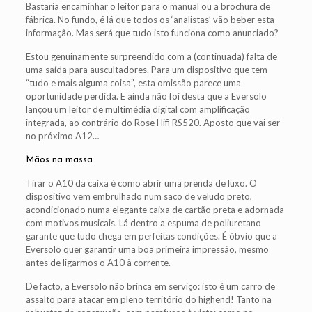
Bastaria encaminhar o leitor para o manual ou a brochura de
fábrica. No fundo, é lá que todos os ‘analistas’ vão beber esta
informação. Mas será que tudo isto funciona como anunciado?
Estou genuinamente surpreendido com a (continuada) falta de
uma saída para auscultadores. Para um dispositivo que tem
“tudo e mais alguma coisa”, esta omissão parece uma
oportunidade perdida. E ainda não foi desta que a Eversolo
lançou um leitor de multimédia digital com amplificação
integrada, ao contrário do Rose Hifi RS520. Aposto que vai ser
no próximo A12…
Mãos na massa
Tirar o A10 da caixa é como abrir uma prenda de luxo. O
dispositivo vem embrulhado num saco de veludo preto,
acondicionado numa elegante caixa de cartão preta e adornada
com motivos musicais. Lá dentro a espuma de poliuretano
garante que tudo chega em perfeitas condições. É óbvio que a
Eversolo quer garantir uma boa primeira impressão, mesmo
antes de ligarmos o A10 à corrente.
De facto, a Eversolo não brinca em serviço: isto é um carro de
assalto para atacar em pleno território do highend! Tanto na