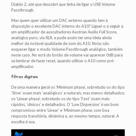
Diablo 2, até que descobri que tinha de ligar o USB Volume
Passthrough.
Mas quem quer utilizar um DAC externo quando tem à
disposição o excelente DAC interno do A10? Liguei-o a seguir a
um amplificador de auscultadores Austrian Audio Full Score,
analógico puro, via XLR, e pude assim ter uma ideia ainda
melhor da notável qualidade de som do A10. Nota: não
esquecer ligar o modo Volume Passthrough analógico, também
neste caso. No ecrã do botão de volume vai aparecer 0dB para
se lembrar de fazer reset, quando utilizar o A10 como pré-
amplificador.
Filtros digitais
De uma maneira geral os ‘Minimum phase’, sobretudo os do tipo
‘Slow’ soam mais ‘analógicos’ e naturais, mas menos detalhados;
os ‘Linear phase’, sobretudo os do tipo ‘Fast’ soam mais
rápidos, ‘clínicos’ e detalhados. O ‘Low Dispersion’ é um bom
compromisso entre ‘Linear’ e ‘Minimum phase, com boa
resposta transitória, dinâmica e, ao mesmo tempo, natural. A
escolha é sua.