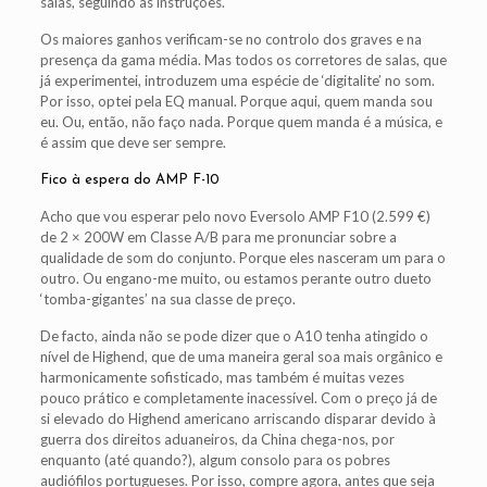
salas, seguindo as instruções.
Os maiores ganhos verificam-se no controlo dos graves e na
presença da gama média. Mas todos os corretores de salas, que
já experimentei, introduzem uma espécie de ‘digitalite’ no som.
Por isso, optei pela EQ manual. Porque aqui, quem manda sou
eu. Ou, então, não faço nada. Porque quem manda é a música, e
é assim que deve ser sempre.
Fico à espera do AMP F-10
Acho que vou esperar pelo novo Eversolo AMP F10 (2.599 €)
de 2 × 200W em Classe A/B para me pronunciar sobre a
qualidade de som do conjunto. Porque eles nasceram um para o
outro. Ou engano-me muito, ou estamos perante outro dueto
‘tomba-gigantes’ na sua classe de preço.
De facto, ainda não se pode dizer que o A10 tenha atingido o
nível de Highend, que de uma maneira geral soa mais orgânico e
harmonicamente sofisticado, mas também é muitas vezes
pouco prático e completamente inacessível. Com o preço já de
si elevado do Highend americano arriscando disparar devido à
guerra dos direitos aduaneiros, da China chega-nos, por
enquanto (até quando?), algum consolo para os pobres
audiófilos portugueses. Por isso, compre agora, antes que seja