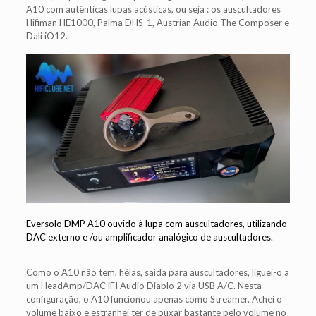
A10 com autênticas lupas acústicas, ou seja : os auscultadores
Hifiman HE1000, Palma DHS-1, Austrian Audio The Composer e
Dali iO12.
Eversolo DMP A10 ouvido à lupa com auscultadores, utilizando
DAC externo e /ou amplificador analógico de auscultadores.
Como o A10 não tem, hélas, saída para auscultadores, liguei-o a
um HeadAmp/DAC iFI Audio Diablo 2 via USB A/C. Nesta
configuração, o A10 funcionou apenas como Streamer. Achei o
volume baixo e estranhei ter de puxar bastante pelo volume no