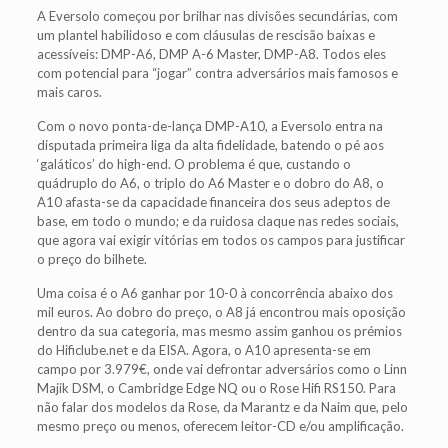
A Eversolo começou por brilhar nas divisões secundárias, com
um plantel habilidoso e com cláusulas de rescisão baixas e
acessíveis: DMP-A6, DMP A-6 Master, DMP-A8. Todos eles
com potencial para “jogar” contra adversários mais famosos e
mais caros.
Com o novo ponta-de-lança DMP-A10, a Eversolo entra na
disputada primeira liga da alta fidelidade, batendo o pé aos
‘galáticos’ do high-end. O problema é que, custando o
quádruplo do A6, o triplo do A6 Master e o dobro do A8, o
A10 afasta-se da capacidade financeira dos seus adeptos de
base, em todo o mundo; e da ruidosa claque nas redes sociais,
que agora vai exigir vitórias em todos os campos para justificar
o preço do bilhete.
Uma coisa é o A6 ganhar por 10-0 à concorrência abaixo dos
mil euros. Ao dobro do preço, o A8 já encontrou mais oposição
dentro da sua categoria, mas mesmo assim ganhou os prémios
do Hificlube.net e da EISA. Agora, o A10 apresenta-se em
campo por 3.979€, onde vai defrontar adversários como o Linn
Majik DSM, o Cambridge Edge NQ ou o Rose Hifi RS150. Para
não falar dos modelos da Rose, da Marantz e da Naim que, pelo
mesmo preço ou menos, oferecem leitor-CD e/ou amplificação.