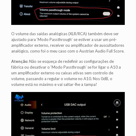
O volume das saídas analógicas (XLR/RCA) também deve ser
ajustado para ‘Modo Passthrough’ se estiver a usar um pré-
amplificador externo, receiver ou amplificador de auscultadores
analógico, como foi o meu caso com o Austrian Audio Full Score.
Atenção
: Não se esqueça de redefinir as configurações de
fábrica ou desativar o ‘Modo Passthrough’ se for ligar o A10 a
um amplificador externo ou caixas ativas sem controlo de
volume, passando a regular o volume no A10. Nos 0dB, o
volume está no máximo e vai saltar-lhe a tampa!