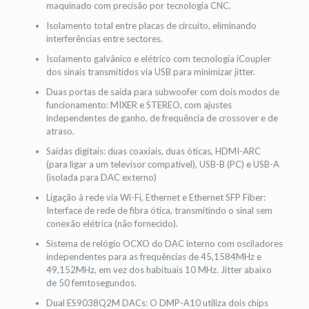
maquinado com precisão por tecnologia CNC.
Isolamento total entre placas de circuito, eliminando
interferências entre sectores.
Isolamento galvânico e elétrico com tecnologia iCoupler
dos sinais transmitidos via USB para minimizar jitter.
Duas portas de saída para subwoofer com dois modos de
funcionamento: MIXER e STEREO, com ajustes
independentes de ganho, de frequência de crossover e de
atraso.
Saídas digitais: duas coaxiais, duas óticas, HDMI-ARC
(para ligar a um televisor compatível), USB-B (PC) e USB-A
(isolada para DAC externo)
Ligação à rede via Wi-Fi, Ethernet e Ethernet SFP Fiber:
Interface de rede de fibra ótica, transmitindo o sinal sem
conexão elétrica (não fornecido).
Sistema de relógio OCXO do DAC interno com osciladores
independentes para as frequências de 45,1584MHz e
49,152MHz, em vez dos habituais 10 MHz. Jitter abaixo
de 50 femtosegundos.
Dual ES9038Q2M DACs: O DMP-A10 utiliza dois chips