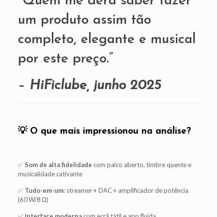
“Quem me dera saber fazer
um produto assim tão
completo, elegante e musical
por este preço.”
–
HiFiclube, junho 2025
💡 O que mais impressionou na análise?
✅
Som de alta fidelidade
com palco aberto, timbre quente e
musicalidade cativante
✅
Tudo-em-um
: streamer + DAC + amplificador de potência
(60 W/8 Ω)
✅
Interface moderna
com ecrã tátil e app fluída