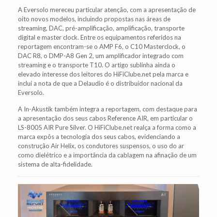
A Eversolo mereceu particular atenção, com a apresentação de
oito novos modelos, incluindo propostas nas áreas de
streaming, DAC, pré-amplificação, amplificação, transporte
digital e master clock. Entre os equipamentos referidos na
reportagem encontram-se o AMP F6, o C10 Masterclock, o
DAC R8, o DMP-A8 Gen 2, um amplificador integrado com
streaming e o transporte T10. O artigo sublinha ainda o
elevado interesse dos leitores do HiFiClube.net pela marca e
inclui a nota de que a Delaudio é o distribuidor nacional da
Eversolo.
A In-Akustik também integra a reportagem, com destaque para
a apresentação dos seus cabos Reference AIR, em particular o
LS-8005 AIR Pure Silver. O HiFiClube.net realça a forma como a
marca expôs a tecnologia dos seus cabos, evidenciando a
construção Air Helix, os condutores suspensos, o uso do ar
como dielétrico e a importância da cablagem na afinação de um
sistema de alta-fidelidade.