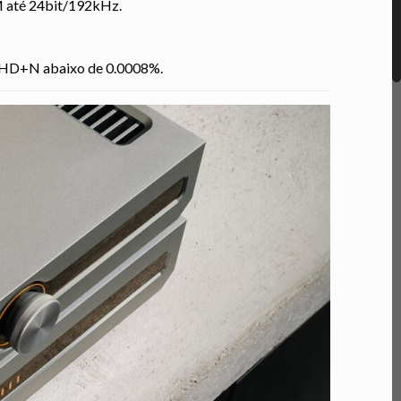
M até 24bit/192kHz.
e THD+N abaixo de 0.0008%.