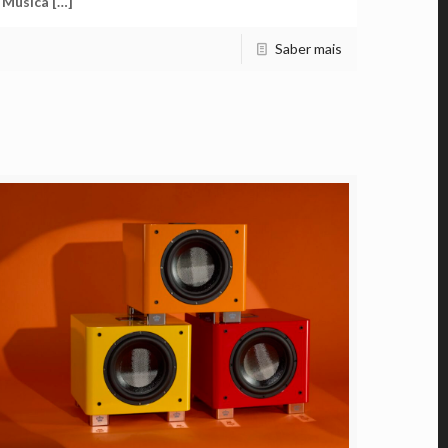
Música
[…]
Saber mais